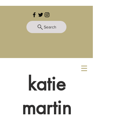
Search
katie
martin